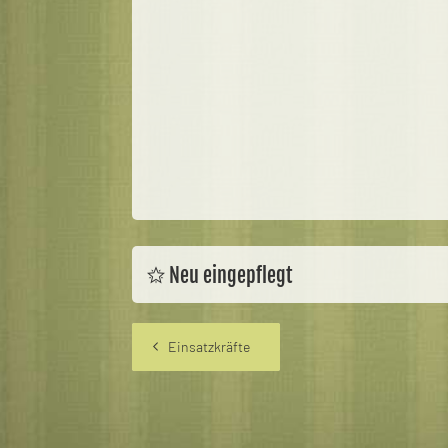
Neu eingepflegt
Einsatzkräfte