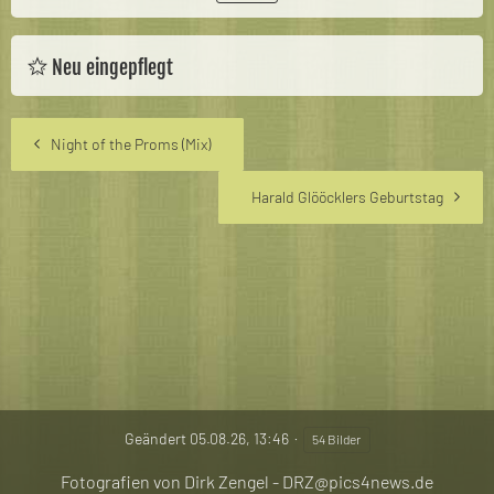
Neu eingepflegt
Night of the Proms (Mix)
Harald Glööcklers Geburtstag
Geändert
05.08.26, 13:46
54 Bilder
Fotografien von Dirk Zengel - DRZ@pics4news.de